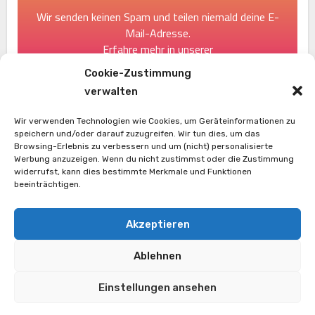
Wir senden keinen Spam und teilen niemald deine E-
Mail-Adresse.
Erfahre mehr in unserer
[link]Datenschutzerklärung[/link].
Cookie-Zustimmung
verwalten
Wir verwenden Technologien wie Cookies, um Geräteinformationen zu
speichern und/oder darauf zuzugreifen. Wir tun dies, um das
Browsing-Erlebnis zu verbessern und um (nicht) personalisierte
Werbung anzuzeigen. Wenn du nicht zustimmst oder die Zustimmung
widerrufst, kann dies bestimmte Merkmale und Funktionen
beeinträchtigen.
Akzeptieren
Funpack.de – Lustige SMS-Sprüche, Fun-Sprüche, Witze
Ablehnen
und Gedichte
Einstellungen ansehen