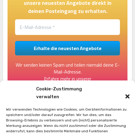
unsere neuesten Angebote direkt in
deinen Posteingang zu erhalten.
Wir senden keinen Spam und teilen niemald deine E-
Mail-Adresse.
Erfahre mehr in unserer
[link]Datenschutzerklärung[/link].
Cookie-Zustimmung
verwalten
Wir verwenden Technologien wie Cookies, um Geräteinformationen zu
speichern und/oder darauf zuzugreifen. Wir tun dies, um das
Browsing-Erlebnis zu verbessern und um (nicht) personalisierte
Werbung anzuzeigen. Wenn du nicht zustimmst oder die Zustimmung
widerrufst, kann dies bestimmte Merkmale und Funktionen